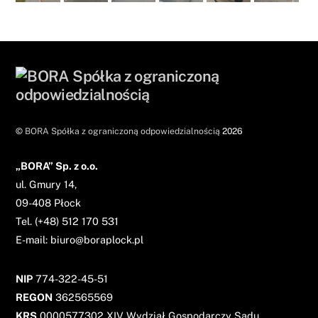
©
BORA Spółka z ograniczoną odpowiedzialnością
2026
„BORA” Sp. z o.o.
ul. Gmury 14,
09-408 Płock
Tel. (+48) 512 170 531
E-
mail:
biuro@boraplock.pl
NIP
774-322-45-51
REGON
362565569
KRS
0000577302 XIV Wydział Gospodarczy Sądu