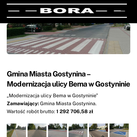
Skip
Men
to
content
Gmina Miasta Gostynina –
Modernizacja ulicy Bema w Gostyninie
„Modernizacja ulicy Bema w Gostyninie”
Zamawiający:
Gmina Miasta Gostynina.
Wartość robót brutto:
1 292 706,58 zł