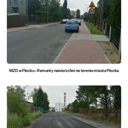
MZD w Płocku – Remonty nawierzchni na terenie miasta Płocka