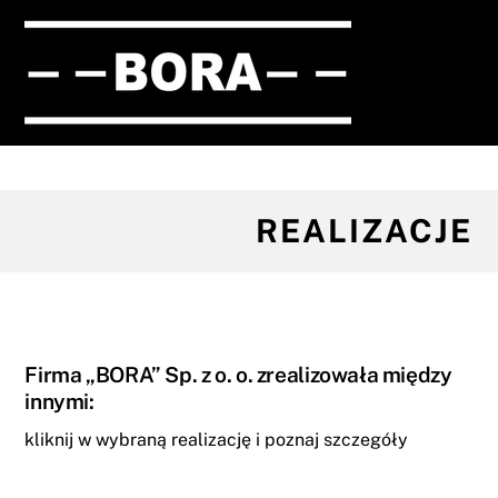
Skip
Men
to
content
REALIZACJE
Firma „BORA” Sp. z o. o. zrealizowała między
innymi:
kliknij w wybraną realizację i poznaj szczegóły