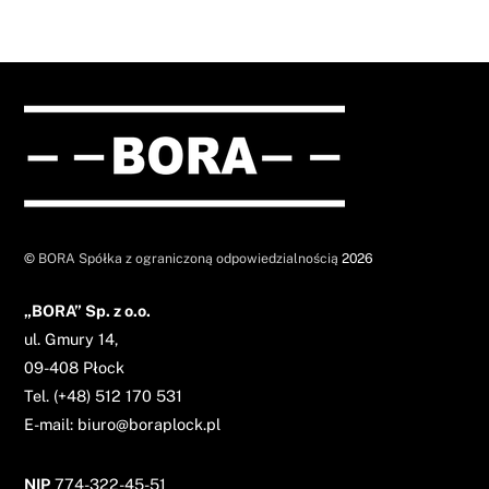
©
BORA Spółka z ograniczoną odpowiedzialnością
2026
„BORA” Sp. z o.o.
ul. Gmury 14,
09-408 Płock
Tel. (+48) 512 170 531
E-
mail:
biuro@boraplock.pl
NIP
774-322-45-51