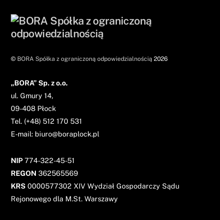
©
BORA Spółka z ograniczoną odpowiedzialnością
2026
„BORA” Sp. z o.o.
ul. Gmury 14,
09-408 Płock
Tel. (+48) 512 170 531
E-
mail:
biuro@boraplock.pl
NIP
774-322-45-51
REGON
362565569
KRS
0000577302 XIV Wydział Gospodarczy Sądu
Rejonowego dla M.St. Warszawy