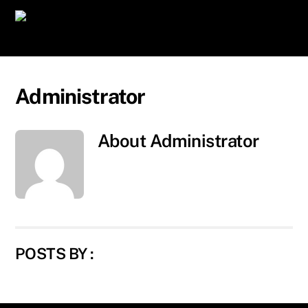
Skip
Men
to
content
Administrator
About
Administrator
POSTS BY :